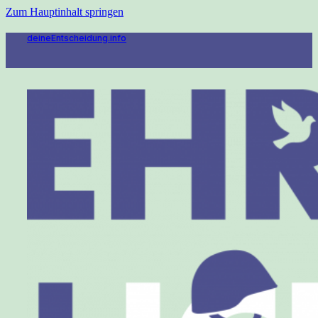
Zum Hauptinhalt springen
deineEntscheidung.info